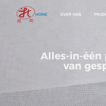
HOME
OVER ONS
PROD
Alles-in-éé
van ge