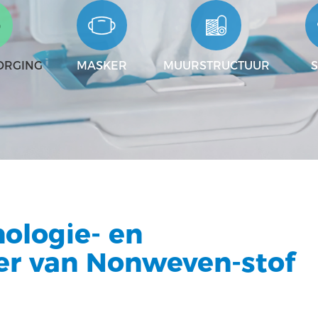
ORGING
MASKER
MUURSTRUCTUUR
nologie- en
ier van Nonweven-stof