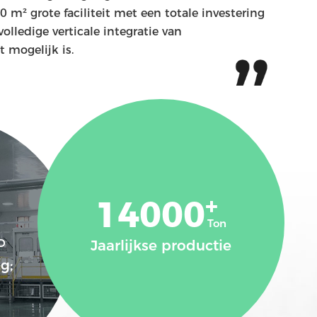
 m² grote faciliteit met een totale investering
lledige verticale integratie van
t mogelijk is.
+
14000
Ton
D
Jaarlijkse productie
g;