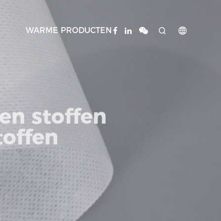
WARME PRODUCTEN


oven stoffen
stoffen