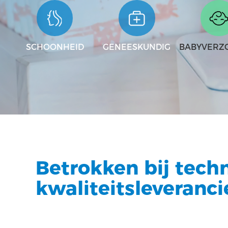
SCHOONHEID
GENEESKUNDIG
BABYVERZ
Betrokken bij tech
kwaliteitsleveranc