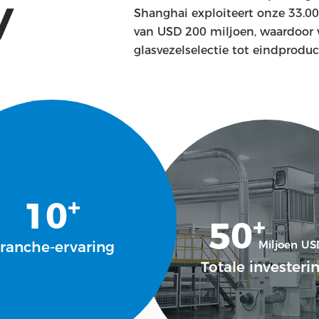
Shanghai exploiteert onze 33.000
van USD 200 miljoen, waardoor vo
glasvezelselectie tot eindproduc
+
10
+
50
Miljoen US
ranche-ervaring
Totale investerin