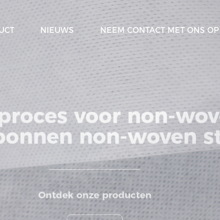
UCT
NIEUWS
NEEM CONTACT MET ONS OP
n proces voor non-w
sponnen non-woven 
Ontdek onze producten