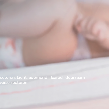
d
ctoren. Licht, ademend, flexibel, duurzaam
verse sectoren.