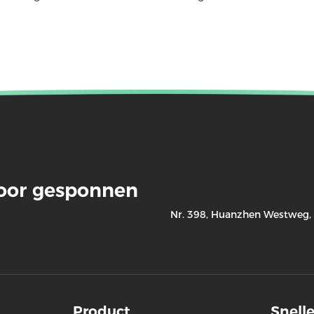
voor gesponnen
Nr. 398, Huanzhen Westweg, X
Product
Snelle