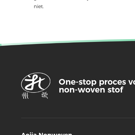
niet.
One-stop proces 
non-woven stof
Aojia Nonwoven